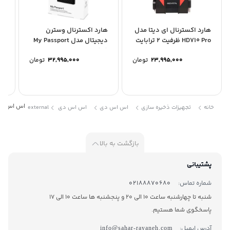
هارد اکسترنال ای دیتا مدل
هارد اکسترنال وسترن
ها
HD710 Pro ظرفیت 2 ترابایت
دیجیتال مدل My Passport
0 Pro
ظرفیت 4 ترابایت
23,995,000
تومان
32,995,000
تومان
اس اس دی اکسترن
خانه
تجهیزات ذخیره سازی
اس اس دی
اس اس دی external
بازگشت به بالا
پشتیبانی
شماره تماس:
02188870680
شنبه تا چهارشنبه ساعت 10 الی 20 و پنجشنبه ها ساعت 10 الی 17
پاسخگوی شما هستیم.
آدرس ایمیل:
info@sahar-rayaneh.com