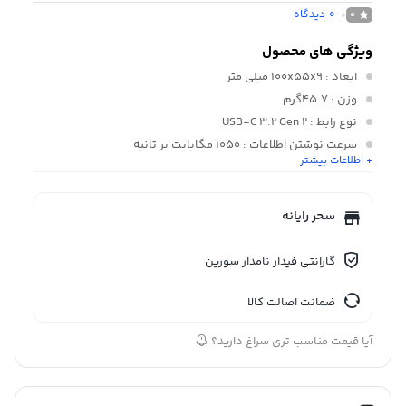
0
دیدگاه
0
ویژگی های محصول
ابعاد
: 100x55x9 میلی متر
وزن
: 45.7گرم
نوع رابط
: USB-C 3.2 Gen 2
سرعت نوشتن اطلاعات
: 1050 مگابایت بر ثانیه
+ اطلاعات بیشتر
سایر قابلیت‌ ها
: قابلیت پشتیبان گیری خودکار قابلیت رمز گذاری
بصورت قفل سخت افزاری ( built-in ۲۵۶-bit AES Hardware
Encryption)
سحر رایانه
گارانتی فیدار نامدار سورین
ضمانت اصالت کالا
آیا قیمت مناسب تری سراغ دارید؟