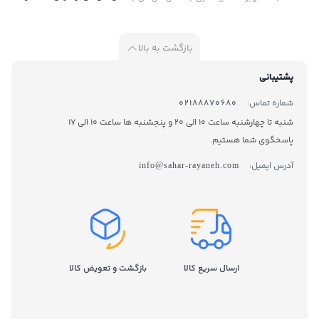
بازگشت به بالا
پشتیبانی
شماره تماس:
02188870680
شنبه تا چهارشنبه ساعت 10 الی 20 و پنجشنبه ها ساعت 10 الی 17
پاسخگوی شما هستیم.
آدرس ایمیل:
info@sahar-rayaneh.com
ارسال سریع کالا
بازگشت و تعویض کالا