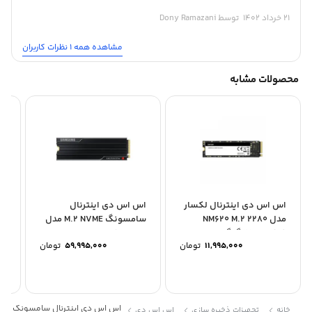
21 خرداد 1402
توسط Dony Ramazani
مشاهده همه 1 نظرات کاربران
محصولات مشابه
اس اس دی اینترنال لکسار
اس اس دی اینترنال
اس
مدل NM620 M.2 2280
سامسونگ M.2 NVME مدل
ظرفیت 256 گیگابایت
SAMSUNG 9100 PRO
گی
11,995,000
تومان
59,995,000
تومان
Heatsink...
اس اس دی اینترنال سامسونگ مدل 870 EVO ظرفیت 500 گیگاب
خانه
تجهیزات ذخیره سازی
اس اس دی