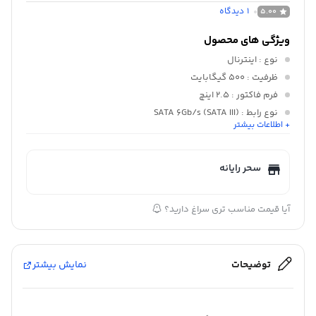
1
دیدگاه
5.00
ویژگی های محصول
نوع
: اینترنال
ظرفیت
: 500 گیگابایت
فرم فاکتور
: 2.5 اینچ
نوع رابط
: SATA 6Gb/s (SATA III)
+ اطلاعات بیشتر
سازنده
: SAMSUNG
ابعاد
: 100×69.85×6.8 میلی‌متر
سحر رایانه
آیا قیمت مناسب تری سراغ دارید؟
توضیحات
نمایش بیشتر