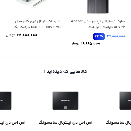
هارد اکسترنال اپیسر مدل Apacer
هارد اکسترنال فری کام مدل
AC732 ظرفیت 1 ترابایت
MOBILE DRIVE MG ظرفیت یک
ترابایت همراه...
25,000,000
تومان
٪
23
25,800,000
19,995,000
تومان
کالاهایی که دیده‌اید !
نال سامسونگ
اس اس دی اینترنال سامسونگ
اس اس دی این