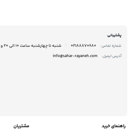
مدل 870 EVO ظرفیت 250
گیگابایت
گیگاب
پشتیبانی
|
02188870680
شنبه تا چهارشنبه ساعت 10 الی 20 و پنجشنبه ها ساعت 10 الی 17 پاسخگوی شما هستیم.
شماره تماس:
info@sahar-rayaneh.com
آدرس ایمیل:
راهنمای خرید
مشتریان