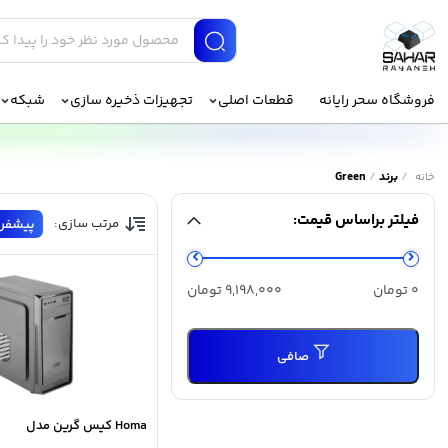
فروشگاه سحر رایانه
قطعات اصلی
تجهیزات ذخیره سازی
شبکه
/
برند
/
Green
خانه
فیلتر براساس قیمت:
مرتب سازی:
پیشفر
حداقل
حداكثر
0 تومان
9,198,000 تومان
قیمت
قيمت
صافی
Homa کیس گرین مدل