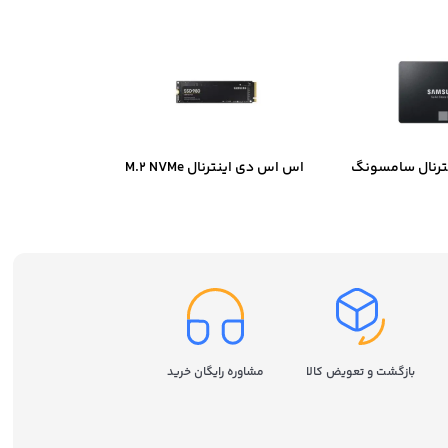
ترنال سامسونگ
اس اس دی اینترنال M.2 NVMe
سامسونگ مدل Samsung 980
ظرفیت 250 گیگابایت
بازگشت و تعویض کالا
مشاوره رایگان خرید