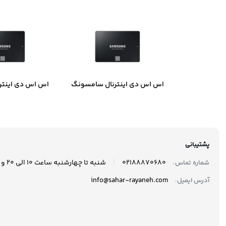
اس اس دی اینترنال سامسونگ
اس اس دی اینتر
مدل 870 EVO ظرفیت 250
گیگابایت
گیگاب
پشتیبانی
|
02188870680
شنبه تا چهارشنبه ساعت 10 الی 20 و پنجشنبه ها ساعت 10 الی 17 پاسخگوی شما هستیم.
شماره تماس:
info@sahar-rayaneh.com
آدرس ایمیل: