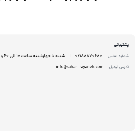
مدل 870 EVO ظرفیت 250
گیگابایت
گیگاب
پشتیبانی
|
02188870680
شنبه تا چهارشنبه ساعت 10 الی 20 و پنجشنبه ها ساعت 10 الی 17 پاسخگوی شما هستیم.
شماره تماس:
info@sahar-rayaneh.com
آدرس ایمیل: