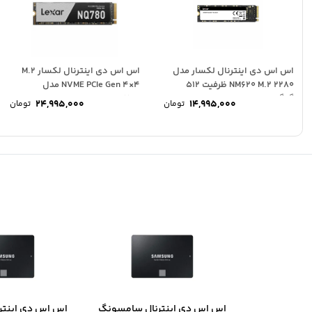
اس اس دی اینترنال لکسار مدل
اس اس دی اینترنال لکسار M.2
NM620 M.2 2280 ظرفیت 512
NVME PCIe Gen 4×4 مدل
گیگابایت
NQ780...
24,995,000
14,995,000
تومان
تومان
اس اس دی اینترنال سامسونگ
اس اس دی اینتر