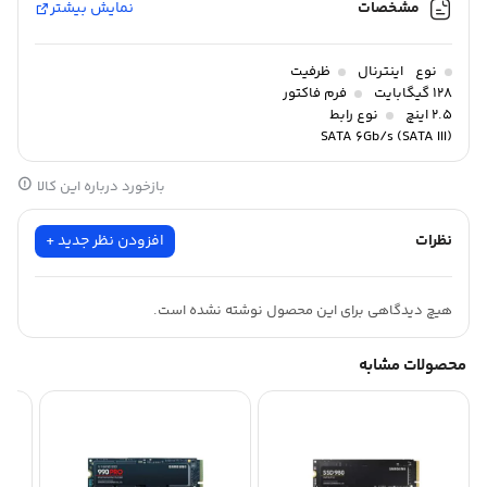
مشخصات
نمایش بیشتر
نوع
اینترنال
ظرفیت
128 گیگابایت
فرم فاکتور
2.5 اینچ
نوع رابط
SATA 6Gb/s (SATA III)
نوع فلش
3D NAND
ابعاد
بازخورد درباره این کالا
100×69.85×7 میلی متر
دمای عملکرد
0 تا 70 درجه سانتی گراد
طول عمر
نظرات
1.500.000 ساعت
افزودن نظر جدید +
هیچ دیدگاهی برای این محصول نوشته نشده است.
محصولات مشابه