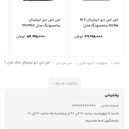
اس اس دی اینترنال M.2
اس اس دی اینترنال
اس
NVMe سامسونگ مدل
سامسونگ مدل 990PRO
Samsung 980 ظرفیت 500...
M.2 NVME ظرفیت 1 ترابایت
RO
39,995,000
تومان
54,995,000
تومان
...
اس اس دی اینترنال نتک مدل NETAC SA500 ظرفیت 128 گیگابایت
خانه
تجهیزات ذخیره سازی
اس اس دی
بازگشت به بالا
پشتیبانی
شماره تماس:
02188870680
شنبه تا چهارشنبه ساعت 10 الی 20 و پنجشنبه ها ساعت 10 الی 17
پاسخگوی شما هستیم.