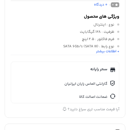
0
دیدگاه
0
ویژگی های محصول
نوع
: اینترنال
ظرفیت
: 128 گیگابایت
فرم فاکتور
: 2.5 اینچ
نوع رابط
: SATA 6Gb/s (SATA III)
+ اطلاعات بیشتر
نوع فلش
: 3D NAND
وزن
: ۴۷ گرم
سحر رایانه
گارانتی الماس رایان ایرانیان
ضمانت اصالت کالا
آیا قیمت مناسب تری سراغ دارید؟