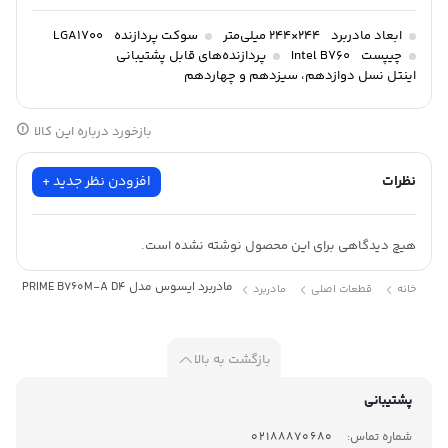
ابعاد مادربرد
244×244 میلی‌متر
سوکت پردازنده
LGA1700
چیپست
Intel B760
پردازنده‌های قابل پشتیبانی
اینتل نسل دوازدهم، سیزدهم و چهاردهم
بازخورد درباره این کالا
نظرات
افزودن نظر جدید +
هیچ دیدگاهی برای این محصول نوشته نشده است.
مادربرد ایسوس مدل PRIME B760M-A D4
خانه
قطعات اصلی
مادربرد
بازگشت به بالا
پشتیبانی
شماره تماس:
02188870680