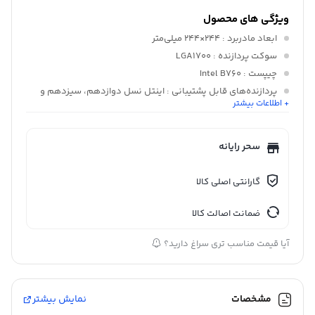
ویژگی های محصول
ابعاد مادربرد
: 244×244 میلی‌متر
سوکت پردازنده
: LGA1700
چیپست
: Intel B760
پردازنده‌های قابل پشتیبانی
: اینتل نسل دوازدهم، سیزدهم و
+ اطلاعات بیشتر
چهاردهم
پشتیبانی از RAM
: DDR4
تعداد اسلات RAM
: 4 عدد
سحر رایانه
گارانتی اصلی کالا
ضمانت اصالت کالا
آیا قیمت مناسب تری سراغ دارید؟
مشخصات
نمایش بیشتر