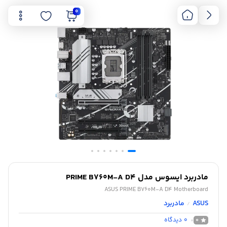
0
مادربرد ایسوس مدل PRIME B760M-A D4
ASUS PRIME B760M-A D4 Motherboard
ASUS
مادربرد
/
0
دیدگاه
0