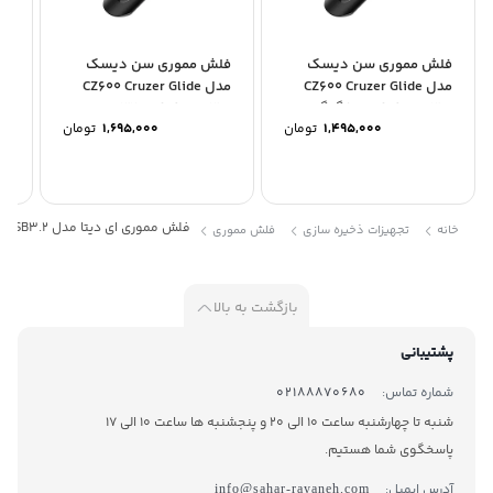
فلش مموری سن دیسک
فلش مموری سن دیسک
فل
مدل CZ600 Cruzer Glide
مدل CZ600 Cruzer Glide
USB3.0 ظرفیت 16 گیگابایت
USB3.0 ظرفیت 32
pe C
1,495,000
تومان
1,695,000
تومان
گیگابایت
فلش مموری ای دیتا مدل ADATA UV150 USB3.2 ظرفیت 128 گیگابایت
خانه
تجهیزات ذخیره سازی
فلش مموری
بازگشت به بالا
پشتیبانی
شماره تماس:
02188870680
شنبه تا چهارشنبه ساعت 10 الی 20 و پنجشنبه ها ساعت 10 الی 17
پاسخگوی شما هستیم.
آدرس ایمیل:
info@sahar-rayaneh.com