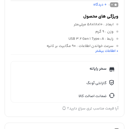
0
دیدگاه
0
ویژگی های محصول
ابعاد
: 58x18x10 میلی‌متر
وزن
: 9 گرم
رابط
: USB 3.2 Gen 1 Type-A
سرعت خواندن اطلاعات
: 90 مگابیت بر ثانیه
+ اطلاعات بیشتر
سرعت نوشتن اطلاعات
: 40 مگابیت بر ثانیه
سایر ویژگی ها
: پشتیبانی از سیستم عامل های Windows Vista, 7,
8, 8.1, 10, 11 و بالاتر، Mac OS نسخه 10.6 و بالاتر، Linux kernel 2.6 و
سحر رایانه
بالاتر, دارای حلقه آویز
گارانتی آونگ
ضمانت اصالت کالا
آیا قیمت مناسب تری سراغ دارید؟