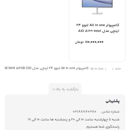
کامپیوتر All in one لنوو 24
اینچی مدل AIO A100 Intel
Core...
110,000,000
تومان
کامپیوتر All in one لنوو 24 اینچی مدل IdeaCentre A390 Intel Core i5 13420H 8GB RAM 512GB SSD
خانه
All In One
بازگشت به بالا
پشتیبانی
شماره تماس:
02188870680
شنبه تا چهارشنبه ساعت 10 الی 20 و پنجشنبه ها ساعت 10 الی 17
پاسخگوی شما هستیم.