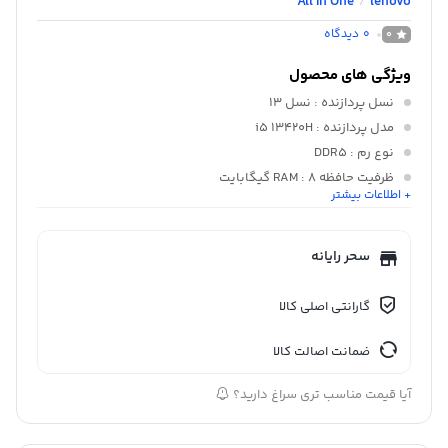
All In One
lenovo
/
0
دیدگاه
0
ویژگی های محصول
نسل پردازنده
: نسل 13
مدل پردازنده
: i5 13420H
نوع رم
: DDR5
ظرفیت حافظه RAM
: ۸ گیگابایت
+ اطلاعات بیشتر
قابلیت ارتقای رم
: تا 16 گیگابایت
باس رم
: 5200 مگاهرتز
سحر رایانه
گارانتی اصلی کالا
ضمانت اصالت کالا
آیا قیمت مناسب تری سراغ دارید؟