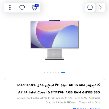
0
کامپیوتر All in one لنوو 24 اینچی مدل IdeaCentre
A390 Intel Core i5 13420H 8GB RAM 512GB SSD
Lenovo IdeaCentre A390 Intel Core i5 13420H 8GB 512GB SSD Intel
Graphic 24 Inch FHD non-Touch All in One