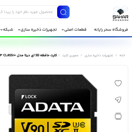
فروشگاه سحر رایانه
قطعات اصلی
تجهیزات ذخیره سازی
شبکه
/
/
/
کارت حافظه‌ SD ای دیتا مدل UHS-II U3 CLASS10 ظرفیت 256 گیگابایت
خانه
تجهیزات ذخیره سازی
مموری کارت