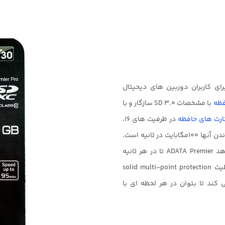
 سری Premier ای دیتا برای کاربران دوربین های دیحیتال
فظه
با مشخصات SD 3.0 سازگار و با
ارت های حافظه
در ظرفیت های ۱۶،
۳۲ و ۶۴ گیگابایت عرضه شده اند و سرعت خواندن آنها ۱۰۰مگابایت در ثانیه است.
قرارگیری در کلاس ویدیویی V10 اجازه می دهد ADATA Premier تا در هر ثانیه
۱۰مگابایت دیتا را ضبط کند. علاوه بر این قابلیت solid multi-point protection
 کند تا بتوان در هر لحظه ای با