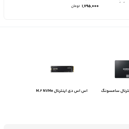
گیگابایت
1,795,000
تومان
ترنال سامسونگ
اس اس دی اینترنال M.2 NVMe
سامسونگ مدل Samsung 980
ظرفیت 250 گیگابایت