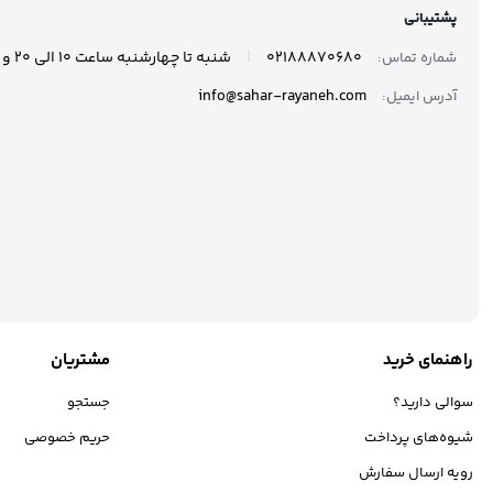
پشتیبانی
|
02188870680
شنبه تا چهارشنبه ساعت 10 الی 20 و پنجشنبه ها ساعت 10 الی 17 پاسخگوی شما هستیم.
شماره تماس:
info@sahar-rayaneh.com
آدرس ایمیل:
راهنمای خرید
مشتریان
سوالی دارید؟
جستجو
شیوه‌های پرداخت
حریم خصوصی
رویه ارسال سفارش