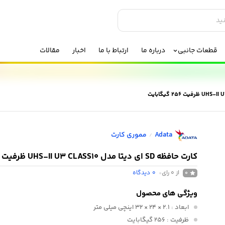
قطعات جانبی
درباره ما
ارتباط با ما
اخبار
مقالات
Adata
مموری کارت
/
کارت حافظه‌ SD ای دیتا مدل UHS-II U3 CLASS10 ظرفیت 256 گیگابایت
از 0 رای
0
دیدگاه
0
ویژگی های محصول
ابعاد
: ۲.۱ × ۲۴ × ۳۲ اینچی میلی متر
ظرفیت
: 256 گیگابایت