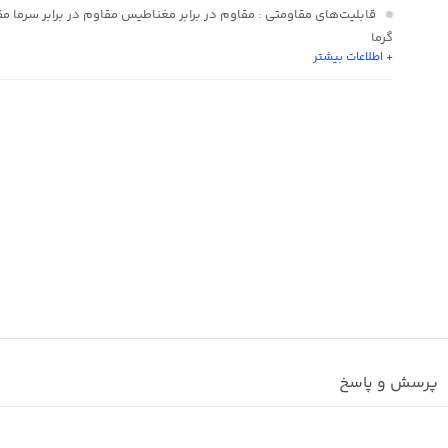
قابلیت‌های مقاومتی
: مقاوم در برابر مغناطیس مقاوم در برابر سرما مقا
گرما
+ اطلاعات بیشتر
استاندارد سرعت
: UHS-I U۱
سایر مشخصات
: ظرفیت ۶۴ گیگابایتی ب
کلاس کاری ۱۰
پرسش و پاسخ