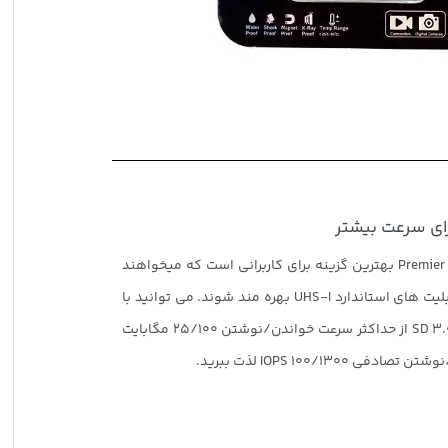
کارت حافظه UHS-I سری Premier بهترین گزینه برای کاربرانی است که میخواهند
با هزینه ای معقول از قابلیت های استاندارد UHS-I بهره مند شوند. می توانید با
بهره مندی از استاندارد SD 3.0 از حداکثر سرعت خواندن/نوشتن ۲۵/۱۰۰ مگابایت
100/1300 IOPS لذت ببرید.