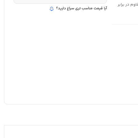
وم در برابر
آیا قیمت مناسب تری سراغ دارید؟
ا سرعتی معادل ۱۰۰MB/s مقاوم در برابر
شوک، آب، اشعه ایکس و نیروی مغناطیسی حافظه از نوع SDHC با استاندارد سرعت U۱ و