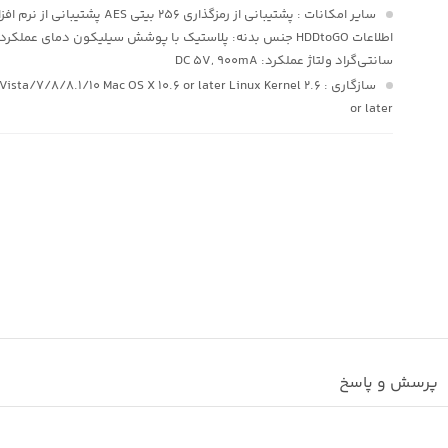
سایر امکانات
: پشتیبانی از رمزگذاری ۲۵۶ بیتی AES پشتیبان
سانتی‌گراد ولتاژ عملکرد: DC ۵V, ۹۰۰mA
سازگاری
Vista/۷/۸/۸.۱/۱۰ Mac OS X ۱۰.۶ or later Linux Kernel ۲.۶
or later
پرسش و پاسخ