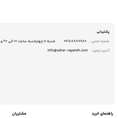
مدل 870 EVO ظرفیت 250
گیگابایت
گیگاب
پشتیبانی
|
02188870680
شنبه تا چهارشنبه ساعت 10 الی 20 و پنجشنبه ها ساعت 10 الی 17 پاسخگوی شما هستیم.
شماره تماس:
info@sahar-rayaneh.com
آدرس ایمیل:
راهنمای خرید
مشتریان