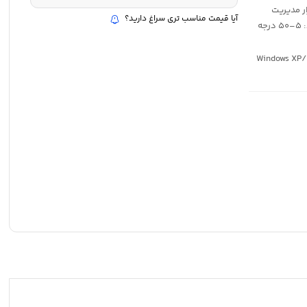
ی از نرم افزار مدیریت
آیا قیمت مناسب تری سراغ دارید؟
اطلاعات HDDtoGO جنس بدنه: پلاستیک با پوشش سیلیکون دمای عملکرد: ۵–۵۰ درجه
: Windows XP/