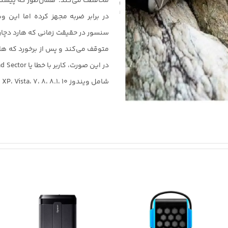
محافظت می‌کند. همان‌طور که پیشتر ا
در برابر ضربه مجهز کرده اما این
سنسور در حقیقت زمانی که هارد دچار ض
متوقف می‌کند و پس از برخورد که هار
شامل ویندوز XP، Vista، 7، 8، 8.1، 10 و Mac OSX 10.6 یا بالاتر، لینوکس کرنل 2.6 یا بالاتر می‌شود.