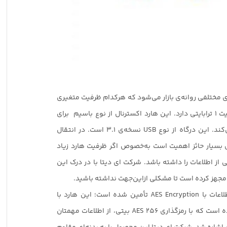
HD در کانفیگ‌های مختلفی روانه‌ی بازار می‌شود که هرکدام ظرفیت متغیری
دارند. مدلی که ما مدنظر داریم ظرفیت 1 ترابایتی دارد. این هارد اکسترنال از نوع باسیم برای
انتقال اطلاعات از درگاه استفاده می‌کند. این درگاه از نوع USB نسخه‌ی 3.1 است. در انتقال
ل بسیار حائز اهمیت است به‌خصوص اگر ظرفیت هارد زیاد
از اطلاعات را داشته باشد. شرکت ای دیتا با در درک این
در کنار سرعت انتقال زیاد، امنیت اطلاعات با AES Encryption تأمین شده است؛ این هارد با
نرم‌افزاری به نام HDDtoGo عرضه شده است که با رمزگذاری AES 256 بیتی، از اطلاعات مهمتان