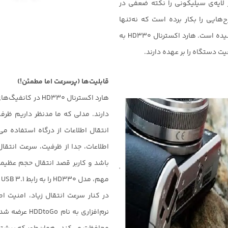
 لایه‌ی سیلیکونی را نکته ضعفی در
هایی را بکار برده است که نه‌تنها
استحکام را تضمین کرده‌اند بلکه زیبایی خاصی به آن بخشیده‌ است. هارد اکسترنال HD330 به
قابلیت‌ها (پرسرعت اما مطمئن!)
هارد اکسترنال 330
اطلاعات، جدا از ظرفیت، سرعت انتقا
باشد و کاربر قصد انتقال حجم عظیمی 
مهم، مدل HD330 را به رابط USB 3.1 مجهز کرده است تا مشکلی ازاین‌جهت نداشته باشید.