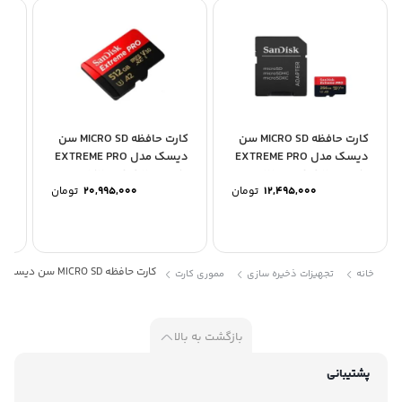
کارت حافظه MICRO SD سن
کارت حافظه MICRO SD سن
دیسک مدل EXTREME PRO
دیسک مدل EXTREME PRO
200MB/S ظرفیت 256...
200MB/S ظرفیت 512...
12,495,000
تومان
20,995,000
تومان
گی
کارت حافظه MICRO SD سن دیسک مدل Ultra 100MB/S ظرفیت 16GB
خانه
تجهیزات ذخیره سازی
مموری کارت
بازگشت به بالا
پشتیبانی