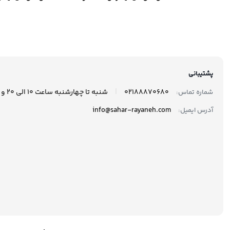
مدل 870 EVO ظرفیت 250
گیگابایت
گیگاب
پشتیبانی
|
02188870680
شنبه تا چهارشنبه ساعت 10 الی 20 و پنجشنبه ها ساعت 10 الی 17 پاسخگوی شما هستیم.
شماره تماس:
info@sahar-rayaneh.com
آدرس ایمیل: