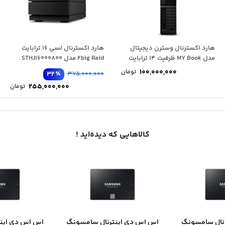
هارد اکسترنال وسترن دیجیتال
هارد اکسترنال لسی 16 ترابایت
مدل MY Book ظرفیت 14 ترابایت
2big Raid مدل STHJ16000800
100,000,000
تومان
٪
32
375,000,000
255,000,000
تومان
کالاهایی که دیده‌اید !
نال سامسونگ
اس اس دی اینترنال سامسونگ
اس اس دی این