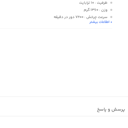
ظرفیت
: 10 ترابایت
وزن
: 1360 گرم
سرعت چرخش
: 7200 دور در دقیقه
+ اطلاعات بیشتر
سایز هد
: 3.5 اینچ
ابعاد
: 41 × 118 × 198 میلی‌متر
پرسش و پاسخ