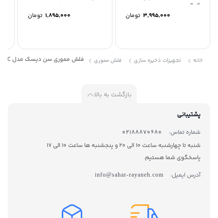
گیگابایت
CZ410 USB3.2 ظرفیت 64...
ظرفیت
3,995,000
تومان
1,895,000
تومان
فلش مموری سن دیسک مدل Dual Drive Luxe USB Type C ظرفیت 512 گیگابایت
خانه
تجهیزات ذخیره سازی
فلش مموری
بازگشت به بالا
پشتیبانی
شماره تماس:
02188870680
شنبه تا چهارشنبه ساعت 10 الی 20 و پنجشنبه ها ساعت 10 الی 17
پاسخگوی شما هستیم.
آدرس ایمیل:
info@sahar-rayaneh.com