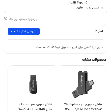
USB Type-C
جنس بدنه
فلزی
ابعاد
120X90X10 mm
بازخورد درباره این کالا
نظرات
افزودن نظر جدید +
هیچ دیدگاهی برای این محصول نوشته نشده است.
محصولات مشابه
فلش مموری لنوو Thinkplus
فلش مموری سن دیسک
فل
MU252 TYPE-C ظرفیت 128
مدل SanDisk Ultra Shift
.2