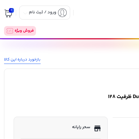
0
ورود / ثبت نام
فروش ویژه
بازخورد درباره این کالا
فلش مموری سن دیسک مدل Dual Drive Luxe USB Type C ظرفیت 128
سحر رایانه