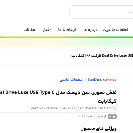
قطعات جانبی
درباره ما
ارتباط با ما
اخبار
مقالات
SanDisk
قطعات جانبی
/
گیگابایت
SanDisk Dual Drive Luxe USB Type C 128GB Flash Memory
از 0 رای
0
دیدگاه
0
ویژگی های محصول