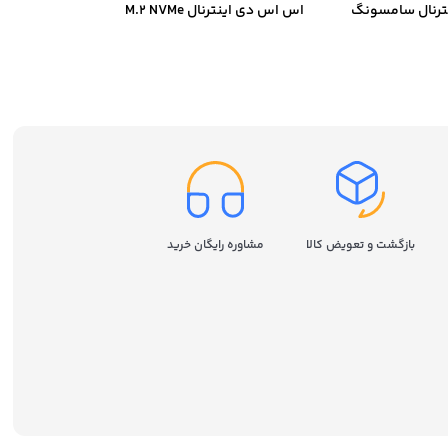
ترنال سامسونگ
اس اس دی اینترنال M.2 NVMe
سامسونگ مدل Samsung 980
ظرفیت 250 گیگابایت
بازگشت و تعویض کالا
مشاوره رایگان خرید