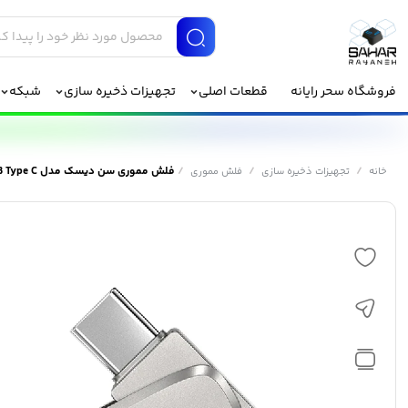
فروشگاه سحر رایانه
قطعات اصلی
تجهیزات ذخیره سازی
شبکه
/
/
/
فلش مموری سن دیسک مدل Dual Drive Luxe USB Type C ظرفیت 128 گیگابایت
خانه
تجهیزات ذخیره سازی
فلش مموری