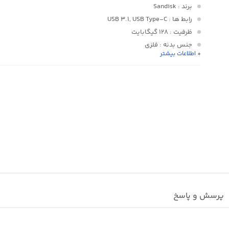
برند
: Sandisk
رابط ها
: USB 3.1, USB Type-C
ظرفیت
: 128 گیگابایت
جنس بدنه
: فلزی
+ اطلاعات بیشتر
ابعاد
: 120X90X10 mm
پرسش و پاسخ