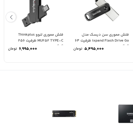
فلش مموری سن دیسک مدل
فلش مموری لنوو Thinkplus
ixpand Flash Drive Go ظرفیت 64
MU252 TYPE-C ظرفیت 256
گیگابایت
گیگابایت
6,995,000
5,495,000
تومان
تومان