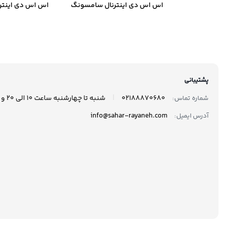
اس اس دی اینترنال سامسونگ
اس اس دی اینتر
مدل 870 EVO ظرفیت 250
گیگابایت
گیگاب
پشتیبانی
|
02188870680
شنبه تا چهارشنبه ساعت 10 الی 20 و پنجشنبه ها ساعت 10 الی 17 پاسخگوی شما هستیم.
شماره تماس:
info@sahar-rayaneh.com
آدرس ایمیل: