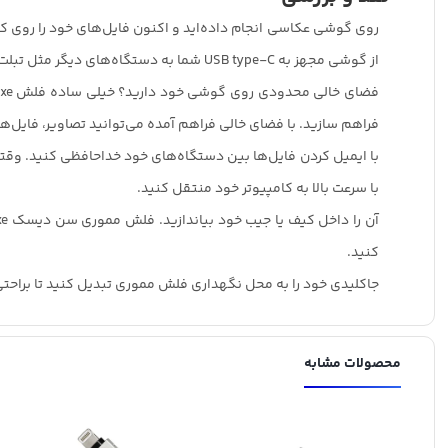
روی گوشی عکاسی انجام داده‌اید و اکنون فایل‌های خود را روی
از گوشی مجهز به USB type-C شما به دستگاه‌های دیگر مثل تبلت اندروید و کامپیوتر‌های مجهز به USB Type-A منتقل کند.
فضای خالی محدودی روی گوشی خود دارید؟ خیلی ساده فلش SanDisk Ultra® Dual Drive Luxe را به
فراهم سازید. با فضای خالی فراهم آمده می‌توانید تصاویر، فایل‌
با ایمیل کردن فایل‌ها بین دستگاه‌های خود خداحافظی کنید. وقتی فایل‌های شما روی فلش uxe
با
سرعت بالا
به کامپیوتر خود منتقل کنید.
آن را داخل کیف یا جیب خود بیاندازید. فلش مموری سن دیسک Ultra® Dual Drive Luxe با
کنید.
جاکلیدی خود را به محل نگهداری فلش مموری تبدیل کنید تا براحتی
محصولات مشابه