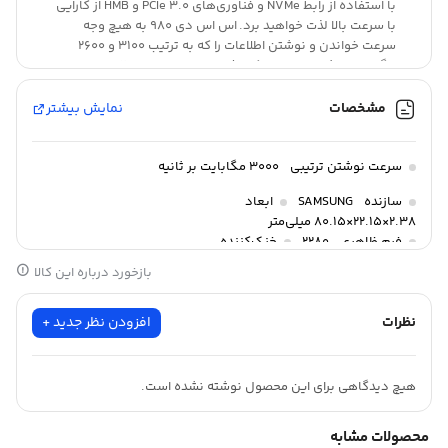
با استفاده از رابط NVMe و فناوری‌های PCIe 3.0 و HMB از کارایی
با سرعت بالا لذت خواهید برد. اس اس دی 980 به هیچ وجه
سرعت خواندن و نوشتن اطلاعات را که به ترتیب 3100 و 2600
مگابایت بر ثانیه هستند، کاهش نمی‌دهد و حدود 6.2 برابر
سرعت بیشتری در مقایسه با اس اس دی‌های با رابط ساتا دارد.
مشخصات
نمایش بیشتر
سرعت نوشتن ترتیبی
3000 مگابایت بر ثانیه
سازنده
SAMSUNG
ابعاد
2.38×22.15×80.15 میلی‌متر
فرم ظاهری
2280
خنک‌کننده
لیبل پخش کننده حرارت
بازخورد درباره این کالا
نظرات
افزودن نظر جدید +
هیچ دیدگاهی برای این محصول نوشته نشده است.
محصولات مشابه