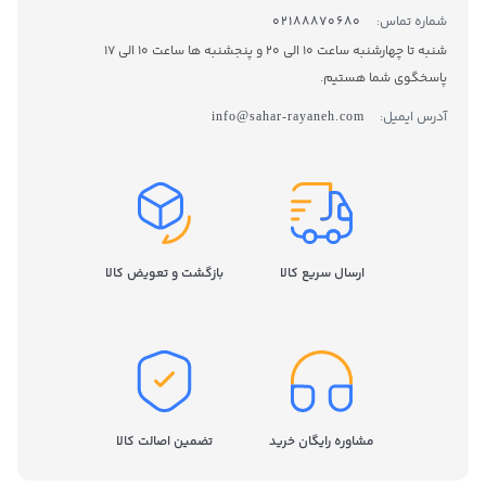
شماره تماس:
02188870680
با حالت Full Power Mode اس اس دی خود را در اوج و حداکثر
شنبه تا چهارشنبه ساعت 10 الی 20 و پنجشنبه ها ساعت 10 الی 17
عملکرد نگه دارید که به هیچ عنوان کاهش نمی‌یابد و عملکرد
پاسخگوی شما هستیم.
بالای مداوم و ثابتی را به همراه دارد. از طریق نرم‌افزار Magician
سامسونگ، اس اس دی 980 خود را در حالت فعال و بدون تأخیر
آدرس ایمیل:
info@sahar-rayaneh.com
نگه دارید و فوراً به فایل‌های کاری فشرده یا بازی‌های گرافیکی
سنگین باز گردید.
ارسال سریع کالا
بازگشت و تعویض کالا
مشاوره رایگان خرید
تضمین اصالت کالا