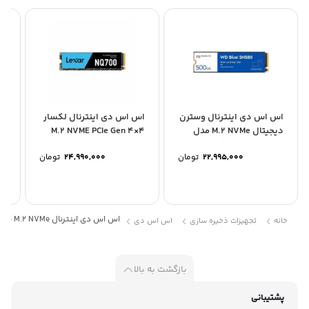
اس اس دی اینترنال وسترن
اس اس دی اینترنال لکسار
اس
دیجیتال M.2 NVMe مدل
M.2 NVME PCIe Gen 4×4
Blue SN580 ظرفیت...
مدل NQ700...
..
22,995,000
تومان
24,990,000
تومان
اس اس دی اینترنال M.2 NVMe سامسونگ مدل Samsung 980 ظرفیت 1 ترابایت
خانه
تجهیزات ذخیره سازی
اس اس دی
بازگشت به بالا
پشتیبانی