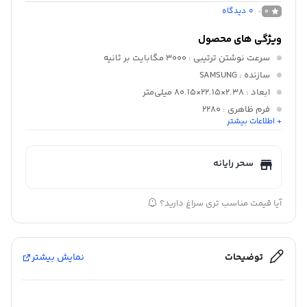
0
دیدگاه
0
ویژگی های محصول
سرعت نوشتن ترتیبی
: 3000 مگابایت بر ثانیه
سازنده
: SAMSUNG
ابعاد
: 2.38×22.15×80.15 میلی‌متر
فرم ظاهری
: 2280
+ اطلاعات بیشتر
خنک‌کننده
: لیبل پخش کننده حرارت
نوع فلش
: V-NAND
سحر رایانه
آیا قیمت مناسب تری سراغ دارید؟
توضیحات
نمایش بیشتر