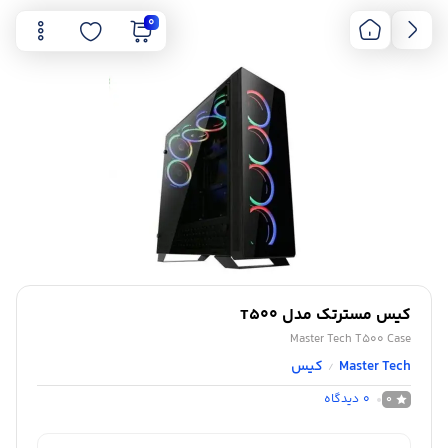
0
کیس مسترتک مدل T500
Master Tech T500 Case
Master Tech
کیس
/
0
دیدگاه
0