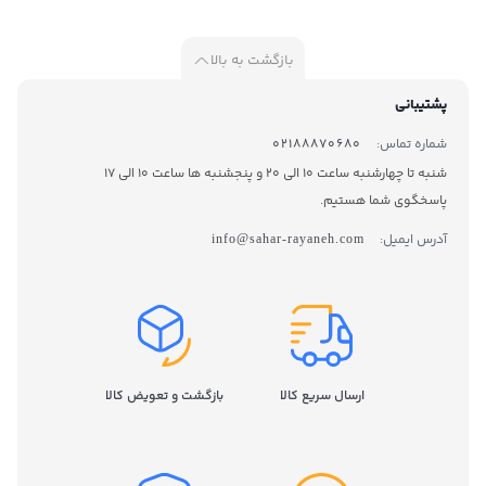
بازگشت به بالا
پشتیبانی
شماره تماس:
02188870680
شنبه تا چهارشنبه ساعت 10 الی 20 و پنجشنبه ها ساعت 10 الی 17
پاسخگوی شما هستیم.
آدرس ایمیل:
info@sahar-rayaneh.com
ارسال سریع کالا
بازگشت و تعویض کالا