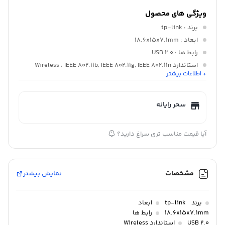
ویژگی های محصول
برند
: tp-link
ابعاد
: 18.6x15x7.1mm
رابط ها
: USB 2.0
استاندارد Wireless
: IEEE 802.11b, IEEE 802.11g, IEEE 802.11n
+ اطلاعات بیشتر
محدوده فرکانس
: 2.400-2.4835GHz
سحر رایانه
آیا قیمت مناسب تری سراغ دارید؟
مشخصات
نمایش بیشتر
برند
tp-link
ابعاد
18.6x15x7.1mm
رابط ها
USB 2.0
استاندارد Wireless