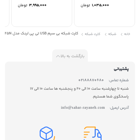
1,035,000
تومان
3,995,000
تومان
کارت شبکه بی سیم USB تی پی لینک مدل TL-WN725N
خانه
شبکه
کارت شبکه
بازگشت به بالا
پشتیبانی
شماره تماس:
02188870680
شنبه تا چهارشنبه ساعت 10 الی 20 و پنجشنبه ها ساعت 10 الی 17
پاسخگوی شما هستیم.
آدرس ایمیل:
info@sahar-rayaneh.com