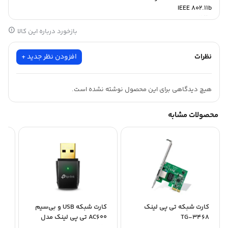
IEEE 802.11b
IEEE 802.11g
IEEE 802.11n
بازخورد درباره این کالا
نظرات
افزودن نظر جدید +
هیچ دیدگاهی برای این محصول نوشته نشده است.
محصولات مشابه
کارت شبکه تی پی لینک
کارت شبکه USB و بی‌سیم
کا
TG-3468
AC600 تی پی لينک مدل
لین
Archer T2U