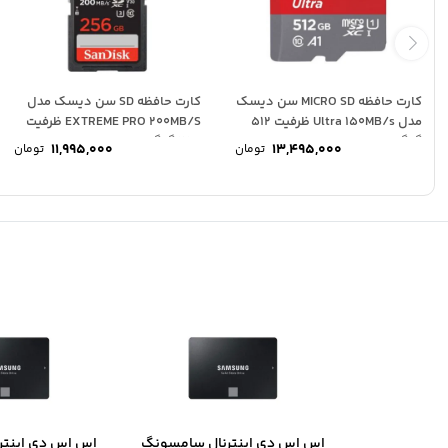
کارت حافظه MICRO SD سن دیسک
کارت حافظه SD سن دیسک مدل
مدل Ultra 150MB/s ظرفیت 512
EXTREME PRO 200MB/S ظرفیت
گیگابایت
256 گیگابایت
11,995,000
13,495,000
تومان
تومان
اس اس دی اینترنال سامسونگ
اس اس دی اینتر