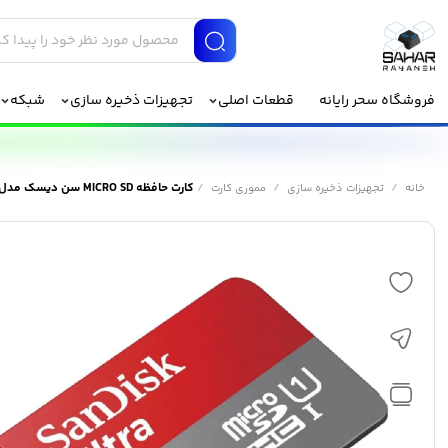
فروشگاه سحر رایانه
قطعات اصلی
تجهیزات ذخیره سازی
شبکه
/
/
/
کارت حافظه MICRO SD سن دیسک مدل Ultra 120MB/s ظرفیت 32 گیگابایت
خانه
تجهیزات ذخیره سازی
مموری کارت