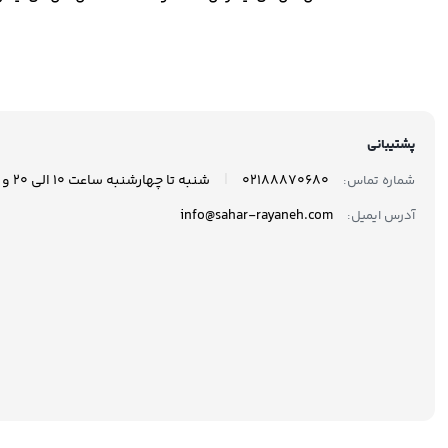
مدل 870 EVO ظرفیت 250
گیگابایت
گیگاب
پشتیبانی
|
02188870680
شنبه تا چهارشنبه ساعت 10 الی 20 و پنجشنبه ها ساعت 10 الی 17 پاسخگوی شما هستیم.
شماره تماس:
info@sahar-rayaneh.com
آدرس ایمیل: