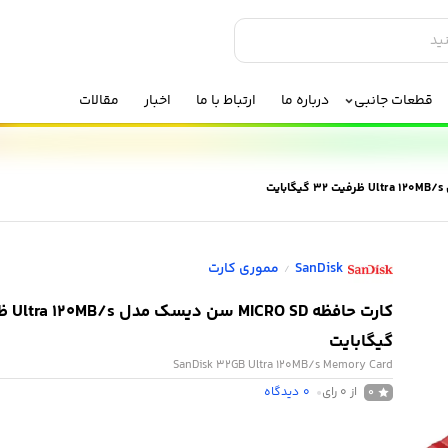
قطعات جانبی
درباره ما
ارتباط با ما
اخبار
مقالات
SanDisk
مموری کارت
/
گیگابایت
SanDisk 32GB Ultra 120MB/s Memory Card
از 0 رای
0
دیدگاه
0