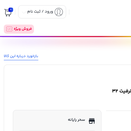
0
ورود / ثبت نام
فروش ویژه
بازخورد درباره این کالا
کارت حافظه MICRO SD سن دیسک مدل Ultra 120MB/s ظرفیت 32
سحر رایانه