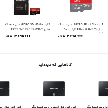
کارت حافظه MICRO SD سن دیسک
کارت حافظه MICRO SD سن دیسک
مدل Ultra 100MB/S ظرفیت 128
مدل EXTREME PRO 170MB/S
گیگابایت
ظرفیت 400...
13,495,000
3,495,000
تومان
تومان
کالاهایی که دیده‌اید !
نال سامسونگ
اس اس دی اینترنال سامسونگ
اس اس دی این