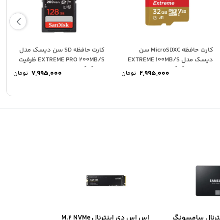
کارت حافظه MicroSDXC سن
کارت حافظه SD سن دیسک مدل
دیسک مدل EXTREME 100MB/S
EXTREME PRO 200MB/S ظرفیت
ظرفیت 32 گیگابایت
128 گیگابایت
7,995,000
2,995,000
تومان
تومان
ترنال سامسونگ
اس اس دی اینترنال M.2 NVMe