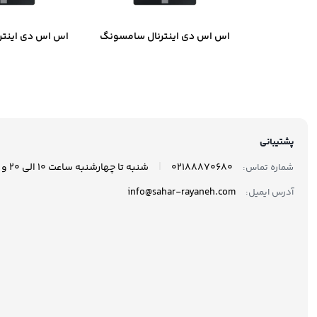
اس اس دی اینترنال سامسونگ
اس اس دی اینتر
مدل 870 EVO ظرفیت 250
گیگابایت
گیگاب
پشتیبانی
|
02188870680
شنبه تا چهارشنبه ساعت 10 الی 20 و پنجشنبه ها ساعت 10 الی 17 پاسخگوی شما هستیم.
شماره تماس:
info@sahar-rayaneh.com
آدرس ایمیل: