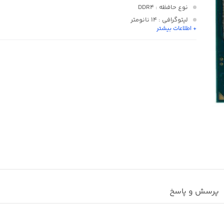
نوع حافظه
: DDR4
لیتوگرافی
: 14 نانومتر
+ اطلاعات بیشتر
تعداد هسته (Core)
: چهار هسته
فرکانس مرجع
: 100 مگا هرتز
پرسش و پاسخ