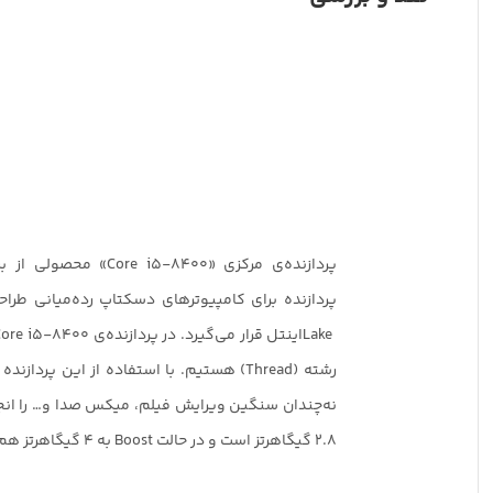
پردازنده‌ی مرکزی
«Core i5-8400»
محصولی از بر
پردازنده برای کامپیوترهای دسکتاپ رده‌میانی طراح
Lake
اینتل قرار می‌گیرد. در پردازنده‌ی
ore i5-8400
رشته
(Thread)
هستیم. با استفاده از این پردازنده
نه‌چندان سنگین ویرایش فیلم، میکس صدا و… را انجا
2.8 گیگاهرتز است و در حالت
Boost
به 4 گیگاهرتز هم می‌رسد.