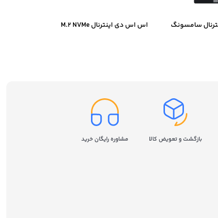
ترنال سامسونگ
اس اس دی اینترنال M.2 NVMe
سامسونگ مدل Samsung 980
ظرفیت 250 گیگابایت
بازگشت و تعویض کالا
مشاوره رایگان خرید