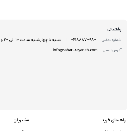
گیگابایت
گیگاب
پشتیبانی
|
02188870680
شنبه تا چهارشنبه ساعت 10 الی 20 و پنجشنبه ها ساعت 10 الی 17 پاسخگوی شما هستیم.
شماره تماس:
info@sahar-rayaneh.com
آدرس ایمیل:
راهنمای خرید
مشتریان