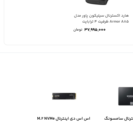
هارد اکسترنال سیلیکون پاور مدل
Armor A85 ظرفیت 4 ترابایت
37,995,000
تومان
ترنال سامسونگ
اس اس دی اینترنال M.2 NVMe
سامسونگ مدل Samsung 980