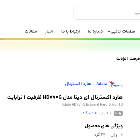
قطعات جانبی
درباره ما
ارتباط با ما
اخبار
مقالات
Adata
هارد اکسترنال
/
هارد اکسترنال ای دیتا مدل HD770G ظرفیت 1 ترابایت
Adata HD770G External Hard Drive 1TB
از 0 رای
0
دیدگاه
0
ویژگی های محصول
وزن
: ۲۷۰ گرم