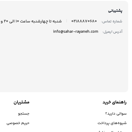
پشتیبانی
|
02188870680
شنبه تا چهارشنبه ساعت 10 الی 20 و پنجشنبه ها ساعت 10 الی 17 پاسخگوی شما هستیم.
شماره تماس:
info@sahar-rayaneh.com
آدرس ایمیل:
راهنمای خرید
مشتریان
سوالی دارید؟
جستجو
شیوه‌های پرداخت
حریم خصوصی