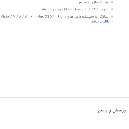
نوع اتصال
: باسیم
سرعت انتقال داده‌ها
: ۶۴۰۰ دور در دقیقه
سازگار با سیستم‌عامل‌های
 Vista / ۷ / ۸ / ۸.۱ / ۱۰ Mac OS X ۱۰.۶ or
+ اطلاعات بیشتر
later Linux Kernel ۲.۶ or later
ظرفیت
: یک ترابایت
قابلیت‌های مقاومتی
: مقاوم در برابر گرد و غبار
پرسش و پاسخ