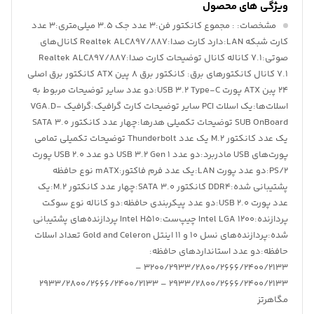
ویژگی های محصول
مشخصات:
: مجموع کانکتور فن:۳ عدد جک 3.5 میلی‌متری:۳ عدد
کارت شبکه LAN:دارد کارت صدا:Realtek ALC۸۹۷/۸۸۷ کانال‌های
صوتی:۷.۱ کاناله کانال توضیحات کارت صدا:Realtek ALC۸۹۷/۸۸۷
۷.۱ کانال کانکتورهای برق: کانکتور برق ۸ پین ATX کانکتور برق اصلی
۲۴ پبن ATX پورت USB 3.2 Type-C:دو عدد سایر توضیحات مربوط به
اسلات‌ها:یک اسلات PCI سایر توضیحات کارت گرافیک:گرافیک VGA.D-
SUB OnBoard توضیحات تکمیلی هدرها:چهار عدد کانکتور SATA ۳.۰
یک عدد کانکتور M.۲ یک عدد Thunderbolt توضیحات تکمیلی تمامی
پورت‌های USB مادربرد:دو عدد USB ۳.۲ Gen ۱ دو عدد USB ۲.۰ پورت
PS/2:دو عدد پورت LAN:یک عدد فرم فاکتور:mATX نوع حافظه
پشتیبانی شده:DDR۴ کانکتور SATA 3.0:چهار عدد کانکتور M.2:یک
عدد پورت USB 2.0:دو عدد پیکربندی حافظه:دو کاناله نوع سوکت
پردازنده:Intel LGA ۱۲۰۰ چیپ‌ست:Intel H۵۱۰ پردازنده‌های پشتیبانی
شده:پردازنده‌های نسل ۱۰ و ۱۱ اینتل Gold and Celeron تعداد اسلات
حافظه:دو عدد استانداردهای حافظه:
۳۲۰۰/۲۹۳۳/۲۸۰۰/۲۶۶۶/۲۴۰۰/۲۱۳۳ –
۲۹۳۳/۲۸۰۰/۲۶۶۶/۲۴۰۰/۲۱۳۳ – ۲۹۳۳/۲۸۰۰/۲۶۶۶/۲۴۰۰/۲۱۳۳
مگاهرتز