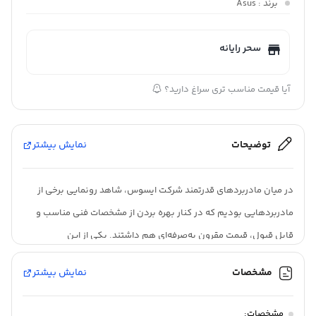
برند
: Asus
سحر رایانه
آیا قیمت مناسب تری سراغ دارید؟
توضیحات
نمایش بیشتر
در میان مادربرد‌های قدرتمند شرکت ایسوس، شاهد رونمایی برخی از
مادربردهایی بودیم که در کنار بهره بردن از مشخصات فنی مناسب و
قابل قبول، قیمت مقرون به‌صرفه‌ای هم داشتند. یکی از این
مادربرد‌های مقرون به‌صرفه PRIME H510M-C/PS است با توجه به
مشخصات
نمایش بیشتر
مشخصات فنی و البته قیمت در نظر گرفته شده، در این بازه قیمتی،
توانایی ارائه عملکرد مناسب و قابل قبولی را دارد. در قسمت پنل پشتی،
مشخصات: