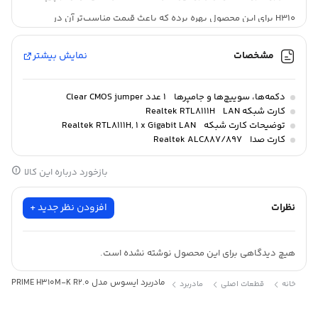
H310 برای این محصول بهره برده که باعث قیمت مناسب‌تر آن در
مقایسه با رقبا شده است. سوکت پردازنده‌ی تعبیه شده برای این
مشخصات
نمایش بیشتر
مادربرد LGA1151 شرکت اینتل است. این موضوع باعث شده که مادربرد
PRIME H310M-K جزو مادربردهای مبتنی بر اینتل باشد. این محصول از
دکمه‌ها، سوییچ‌ها و جامپرها
۱ عدد Clear CMOS jumper
نسل هشتم پردازنده‌های شرکت اینتل پشتیبانی می‌کند. شرکت اینتل
کارت شبکه LAN
Realtek RTL۸۱۱۱H
توضیحات کارت شبکه
Realtek RTL۸۱۱۱H, ۱ x Gigabit LAN
برای مادربرد PRIME H310M-K از 2 اسلات رم DDR4 بهره برده است.
کارت صدا
Realtek ALC۸۸۷/۸۹۷
میزان فرکانس قابل پشتیبانی در این محصول برابر با 2666/2400/2133
بازخورد درباره این کالا
مگاهرتز بوده که مقدار مناسبی برای یک سیستم گیمینگ میان‌رده به
شمار می‌رود. قابل ذکر است که این مادربرد از قابلیت XMP هم
نظرات
افزودن نظر جدید +
پشتیبانی می‌کند که برای داشتن کارایی مناسب در رم بسیار مناسب
خواهد بود. فرم فاکتور مادربرد PRIME H310M-K از نوع microATX بوده
هیچ دیدگاهی برای این محصول نوشته نشده است.
که به راحتی می‌تواند توسط بسیاری از کیس‌ها پشتیبانی شود. در پنل
مادربرد ایسوس مدل PRIME H310M-K R2.0
خانه
قطعات اصلی
مادربرد
پشتی این مادربرد درگاه‌های آن تعبیه شده که شامل دو عدد پورت
PS/2 برای اتصال ماوس و کیبورد، دو عدد پورت USB 3.1 و دو عدد پورت