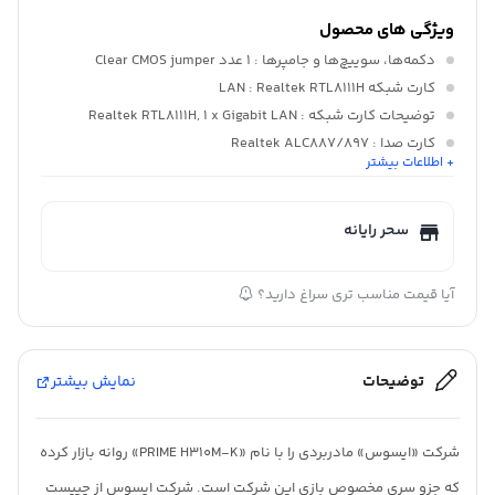
ویژگی های محصول
دکمه‌ها، سوییچ‌ها و جامپرها
: ۱ عدد Clear CMOS jumper
کارت شبکه LAN
: Realtek RTL۸۱۱۱H
توضیحات کارت شبکه
: Realtek RTL۸۱۱۱H, ۱ x Gigabit LAN
کارت صدا
: Realtek ALC۸۸۷/۸۹۷
+ اطلاعات بیشتر
برد تغذیه
: ۴ فاز
توضیحات کارت صدا
: Realtek ALC۸۸۷/۸۹۷ ۸-Channel High
Definition Audio CODEC پشتیبانی از Front Panel Jack-retasking,
سحر رایانه
up to ۲۴-Bit/۱۹۲kHz playback Audio Feature : – Audio Shielding
– Dedicated audio PCB layers – Premium Japanese audio
آیا قیمت مناسب تری سراغ دارید؟
capacitors Choose the chassis with HD audio module in front
panel to support ۸-channel audio output
توضیحات
نمایش بیشتر
شرکت «ایسوس» مادربردی را با نام «PRIME H310M-K» روانه بازار کرده
که جزو سری مخصوص بازی این شرکت است. شرکت ایسوس از چیپست