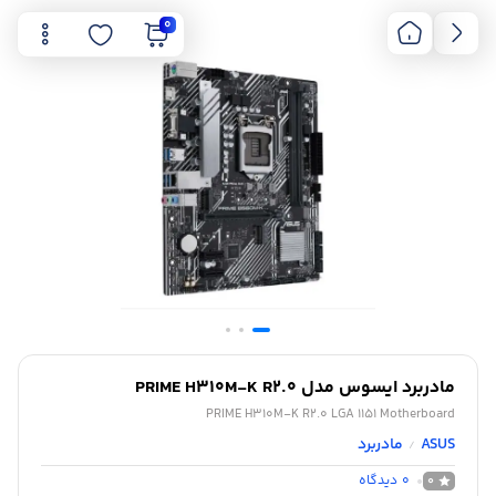
0
مادربرد ایسوس مدل PRIME H310M-K R2.0
PRIME H310M-K R2.0 LGA 1151 Motherboard
ASUS
مادربرد
/
0
دیدگاه
0