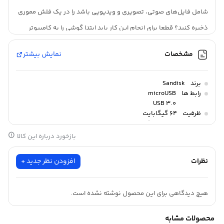
شامل فایل‌های صوتی، تصویری و ویدیویی باشد را در یک فلش مموری
ذخیره کنید؟ قطعا برای انجام این کار باید ابتدا گوشی را به کامپیوتر
متصل کرده و پس از آن بتوانید انتقال اطلاعات را انجام دهید، اما فلش
مشخصات
نمایش بیشتر
مموری سن دیسک مدل Ultra Dual Drive M3.0 با پشتیبانی از پورت
میکرو USB باعث شده است بتوانید آن را به صورت مستقیم به
برند
Sandisk
گوشی‌های هوشمندی که از OTG پشتیبانی می‌کنند، وصل کنید و از
رابط ها
microUSB
USB 3.0
طریق برنامه مدیریت فایل‌ها، کلیه اطلاعات خود را انتقال دهید. با این
ظرفیت
64 گیگابایت
جنس بدنه
پلاستیک
کار، فلش مموری شما به عنوان یک حافظه ذخیره‌سازی جانبی درون
بازخورد درباره این کالا
فایل منیجر شناسایی خواهد شد. این قابلیت را می‌توان بسیار مهم
دانست و بیشتر کاربران به دنبال چنین ویژگی‌هایی هستند.
نظرات
افزودن نظر جدید +
هیچ دیدگاهی برای این محصول نوشته نشده است.
محصولات مشابه