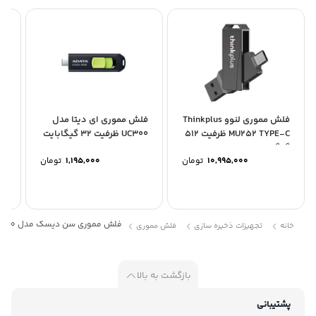
فلش مموری لنوو Thinkplus
فلش مموری ای دیتا مدل
فل
MU252 TYPE-C ظرفیت 512
UC300 ظرفیت 32 گیگابایت
.2
گیگابایت
ظرفیت
10,995,000
تومان
1,195,000
تومان
فلش مموری سن دیسک مدل Dual Drive M3.0 ظرفیت 64 گیگابایت
خانه
تجهیزات ذخیره سازی
فلش مموری
بازگشت به بالا
پشتیبانی