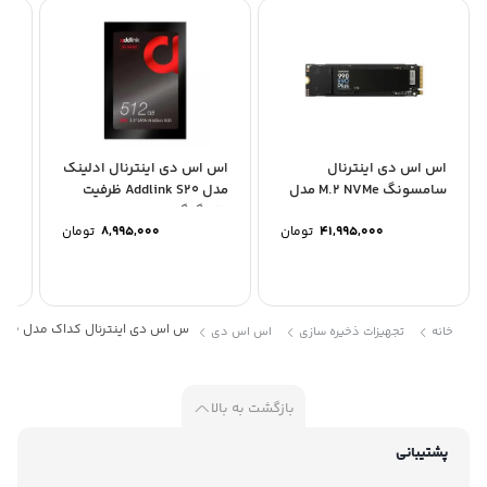
اس اس دی اینترنال
اس اس دی اینترنال ادلینک
اس
سامسونگ M.2 NVMe مدل
مدل Addlink S20 ظرفیت
Samsung 990 EVO PLUS...
512 گیگابایت
گی
41,995,000
تومان
8,995,000
تومان
س اس دی اینترنال کداک مدل X300 ظرفیت 256 گیگابایت
خانه
تجهیزات ذخیره سازی
اس اس دی
بازگشت به بالا
پشتیبانی