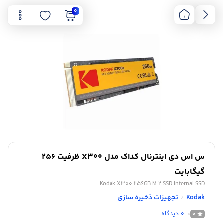
0
س اس دی اینترنال کداک مدل X300 ظرفیت 256
گیگابایت
Kodak X300 256GB M.2 SSD Internal SSD
Kodak
تجهیزات ذخیره سازی
/
0
دیدگاه
0