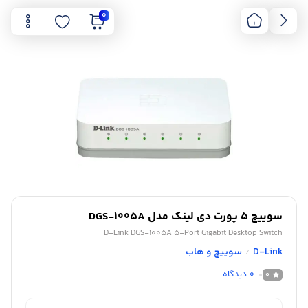
0
سوییچ 5 پورت دی لینک مدل DGS-1005A
D-Link DGS-1005A 5-Port Gigabit Desktop Switch
D-Link
سوییچ و هاب
/
0
دیدگاه
0