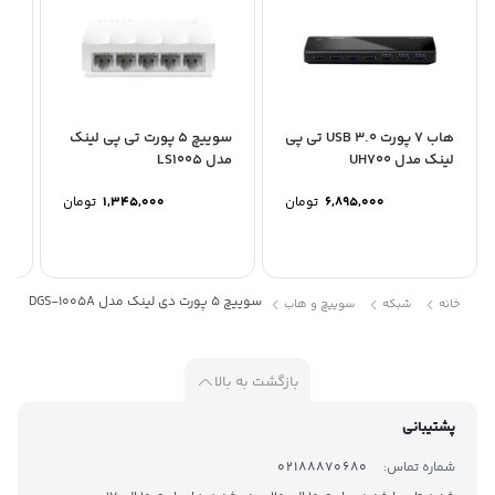
هاب 7 پورت USB 3.0 تی پی
سوییچ 5 پورت تی پی لینک
لینک مدل UH700
مدل LS1005
مدل 
6,895,000
تومان
1,345,000
تومان
سوییچ 5 پورت دی لینک مدل DGS-1005A
خانه
شبکه
سوییچ و هاب
بازگشت به بالا
پشتیبانی
شماره تماس:
02188870680