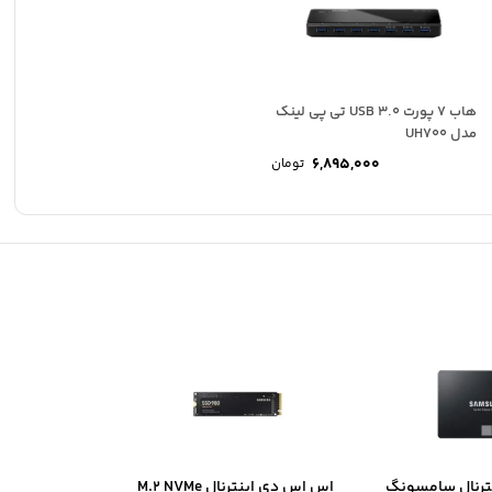
هاب 7 پورت USB 3.0 تی پی لینک
مدل UH700
6,895,000
تومان
ترنال سامسونگ
اس اس دی اینترنال M.2 NVMe