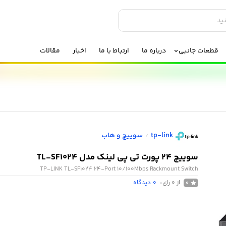
قطعات جانبی
درباره ما
ارتباط با ما
اخبار
مقالات
tp-link
سوییچ و هاب
/
سوییچ 24 پورت تی پی لینک مدل TL-SF1024
TP-LINK TL-SF1024 24-Port 10/100Mbps Rackmount Switch
از 0 رای
0
دیدگاه
0