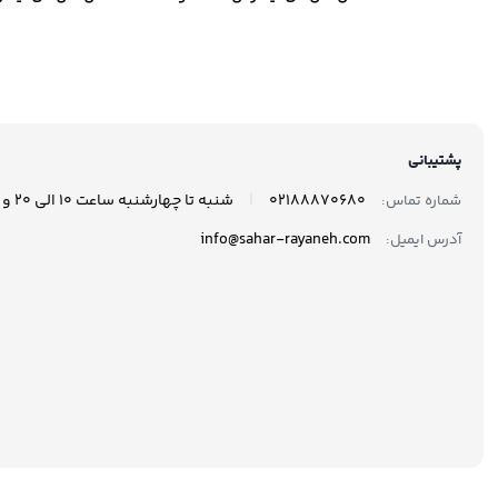
مدل 870 EVO ظرفیت 250
گیگابایت
گیگاب
پشتیبانی
|
02188870680
شنبه تا چهارشنبه ساعت 10 الی 20 و پنجشنبه ها ساعت 10 الی 17 پاسخگوی شما هستیم.
شماره تماس:
info@sahar-rayaneh.com
آدرس ایمیل: