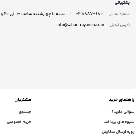
پشتیبانی
|
02188870680
شنبه تا چهارشنبه ساعت 10 الی 20 و پنجشنبه ها ساعت 10 الی 17 پاسخگوی شما هستیم.
شماره تماس:
info@sahar-rayaneh.com
آدرس ایمیل:
راهنمای خرید
مشتریان
سوالی دارید؟
جستجو
شیوه‌های پرداخت
حریم خصوصی
رویه ارسال سفارش