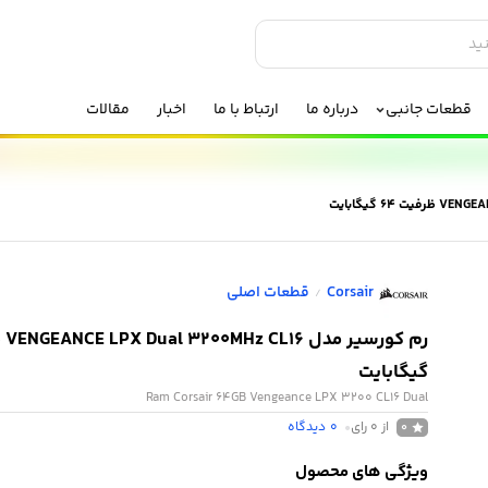
قطعات جانبی
درباره ما
ارتباط با ما
اخبار
مقالات
Corsair
قطعات اصلی
/
گیگابایت
Ram Corsair 64GB Vengeance LPX 3200 CL16 Dual
از 0 رای
0
دیدگاه
0
ویژگی های محصول