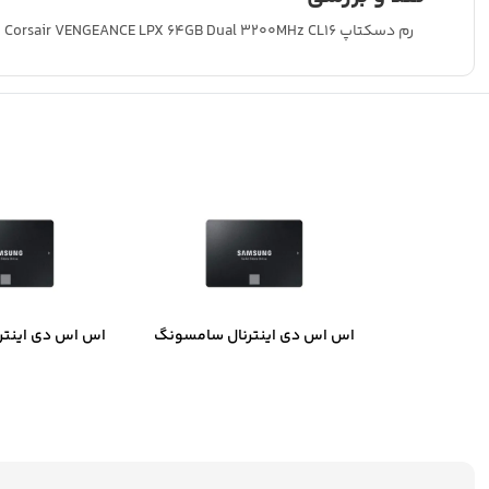
رم دسکتاپ Corsair VENGEANCE LPX 64GB Dual 3200MHz CL16
اس اس دی اینترنال سامسونگ
اس اس دی اینتر
مدل 870 EVO ظرفیت 250
گیگابایت
گیگاب