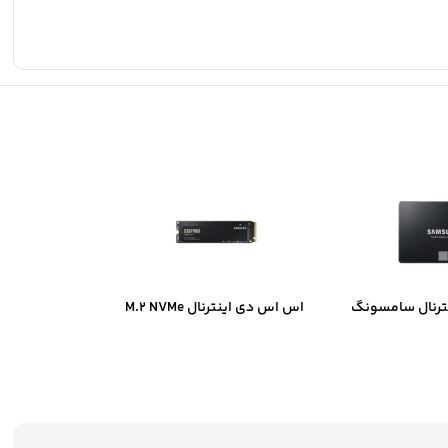
ترنال سامسونگ
اس اس دی اینترنال M.2 NVMe
سامسونگ مدل Samsung 980
ظرفیت 250 گیگابایت