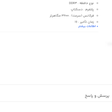
نوع حافظه
: DDR4
پلتفرم
: دسکتاپ
فرکانس (سرعت)
: 3200 مگاهرتز
زمان تأخیر
: 16
+ اطلاعات بیشتر
تعداد ماژول
: 2
ظرفیت هر ماژول
: 32 گیگابایت
پرسش و پاسخ