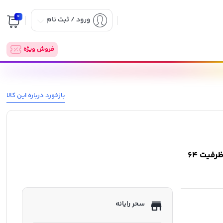
0
ورود / ثبت نام
فروش ویژه
بازخورد درباره این کالا
رم کورسیر مدل VENGEANCE LPX Dual 3200MHz CL16 ظرفیت 64
سحر رایانه