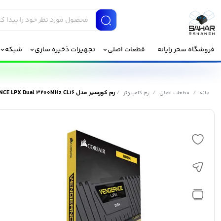
فروشگاه سحر رایانه
قطعات اصلی
تجهیزات ذخیره سازی
شبکه
/
/
/
رم کورسیر مدل VENGEANCE LPX Dual 3200MHz CL16 ظرفیت 64 گیگابایت
خانه
قطعات اصلی
رم کامپیوتر