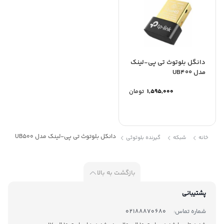
دانگل بلوتوث تی پی-لینک
مدل UB400
1,595,000
تومان
دانگل بلوتوث تی پی-لینک مدل UB500
خانه
شبکه
گیرنده بلوتوثی
بازگشت به بالا
پشتیبانی
شماره تماس:
02188870680