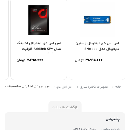
اس اس دی اینترنال وسترن
اس اس دی اینترنال ادلینک
اس
دیجیتال مدل SN5000
مدل Addlink S20 ظرفیت
NVMe ظرفیت 1 ترابایت
256 گیگابایت
ظرفی
31,995,000
تومان
7,495,000
تومان
اس اس دی اینترنال سامسونگ مدل 870 QVO ظرفیت 2 تراب
خانه
تجهیزات ذخیره سازی
اس اس دی
بازگشت به بالا
پشتیبانی
شماره تماس:
02188870680