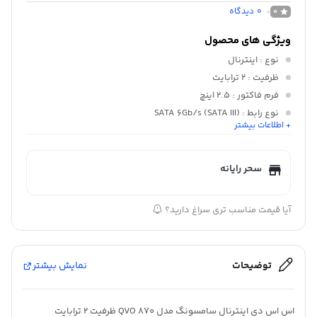
0
دیدگاه
0
ویژگی های محصول
نوع
: اینترنال
ظرفیت
: 2 ترابایت
فرم فاکتور
: 2.5 اینچ
نوع رابط
: SATA 6Gb/s (SATA III)
+ اطلاعات بیشتر
وزن
: 86 گرم
سرعت خواندن ترتیبی
: 560 مگابایت بر ثانیه
سحر رایانه
آیا قیمت مناسب تری سراغ دارید؟
توضیحات
نمایش بیشتر
اس اس دی اینترنال سامسونگ مدل 870 QVO ظرفیت 2 ترابایت